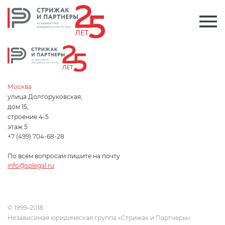
Элемент не найден!
Москва
+7 (499) 704-68-28
Москва
улица Долгоруковская,
дом 15,
строение 4-5
этаж 5
Услуги
+7 (499) 704-68-28
Проекты и клиенты
По всем вопросам пишите на почту
info@splegal.ru
Пресс-центр
Контакты
© 1999–2018
ЗАКАЗАТЬ ЗВОНОК
Независимая юридическая группа «Стрижак и Партнеры».